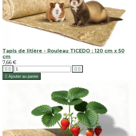
Tapis de litière - Rouleau TICEDO : 120 cm x 50
cm
7,66 €





Ajouter au panier