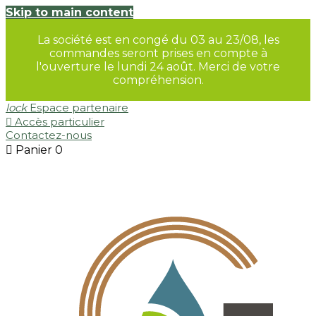
Skip to main content
La société est en congé du 03 au 23/08, les
commandes seront prises en compte à
l'ouverture le lundi 24 août. Merci de votre
compréhension.
lock
Espace partenaire

Accès particulier
Contactez-nous

Panier
0