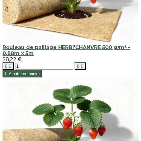
Rouleau de paillage HERBI'CHANVRE 500 g/m² -
0,88m x 5m
28,22 €





Ajouter au panier