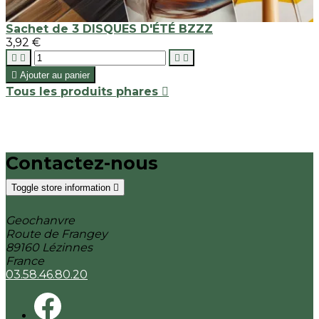
Sachet de 3 DISQUES D'ÉTÉ BZZZ
3,92 €





Ajouter au panier
Tous les produits phares

Contactez-nous
Toggle store information

Geochanvre
Route de Frangey
89160 Lézinnes
France
03.58.46.80.20