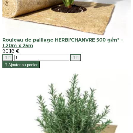
Rouleau de paillage HERBI'CHANVRE 500 g/m² -
1.20m x 25m
90,18 €





Ajouter au panier