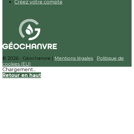
Créez votre compte
© 2026 - Géochanvre |
Mentions légales
•
Politique de
cookies (EU)
Chargement...
Retour en haut