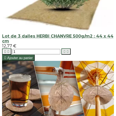
Lot de 3 dalles HERBI CHANVRE 500g/m2 : 44 x 44
cm
12,77 €





Ajouter au panier