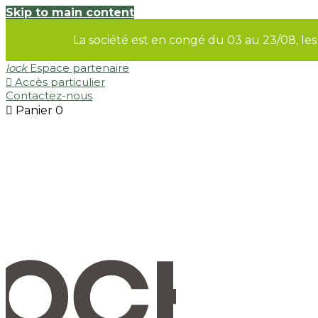
Skip to main content
La société est en congé du 03 au 23/08, le
lock
Espace partenaire

Accès particulier
Contactez-nous

Panier
0