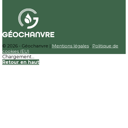
© 2026 - Géochanvre |
Mentions légales
•
Politique de
cookies (EU)
Chargement...
Retour en haut