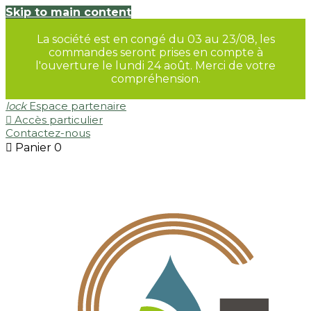
Skip to main content
La société est en congé du 03 au 23/08, les
commandes seront prises en compte à
l'ouverture le lundi 24 août. Merci de votre
compréhension.
lock
Espace partenaire

Accès particulier
Contactez-nous

Panier
0