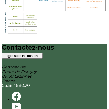
Contactez-nous
Toggle store information

Geochanvre
Route de Frangey
89160 Lézinnes
France
03.58.46.80.20