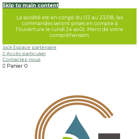
Skip to main content
La société est en congé du 03 au 23/08, les
commandes seront prises en compte à
l'ouverture le lundi 24 août. Merci de votre
compréhension.
lock
Espace partenaire

Accès particulier
Contactez-nous

Panier
0