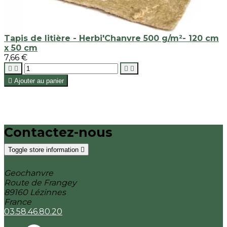
Tapis de litière - Herbi'Chanvre 500 g/m²- 120 cm
x 50 cm
7,66 €





Ajouter au panier
Contactez-nous
Toggle store information

Geochanvre
Route de Frangey
89160 Lézinnes
France
03.58.46.80.20