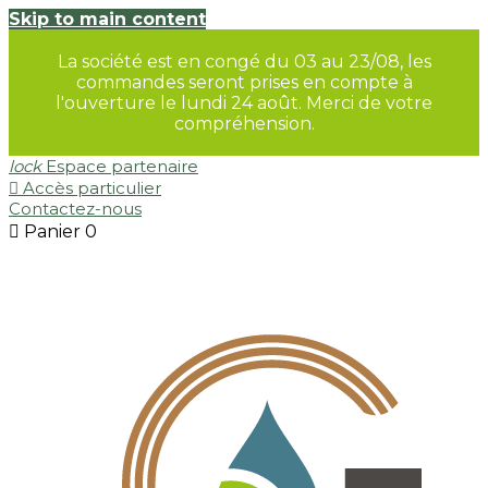
Skip to main content
La société est en congé du 03 au 23/08, les
commandes seront prises en compte à
l'ouverture le lundi 24 août. Merci de votre
compréhension.
lock
Espace partenaire

Accès particulier
Contactez-nous

Panier
0