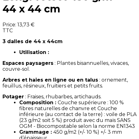
44 x 44 cm
Price:
13,73 €
TTC
3 dalles de 44 x 44cm
Utilisation :
Espaces paysagers
:
Plantes
bisannuelles, vivaces,
couvre-sol.
Arbres et haies en ligne ou en talus
: ornement
,
fe
uillus, résineux, fruitiers et petits fruits.
Potager
:
Fraises, rhubarbes, artichauds.
Composition :
Couche supérieure : 100 %
fibres naturelles de chanvre et Couche
inférieure (au contact de la terre) : voile de PLA
(23 g/m2 soit 5 %) produit avec du maïs SANS
OGM - Biocompostable selon la norme EN1343
Grammage :
450 g/m
2
(+/- 10 %) +/- 3 mm
d’épaisseur