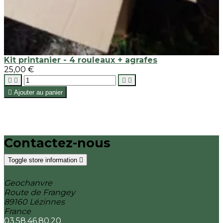
Kit printanier - 4 rouleaux + agrafes
25,00 €





Ajouter au panier
Contactez-nous
Toggle store information

Geochanvre
Route de Frangey
89160 Lézinnes
France
03.58.46.80.20