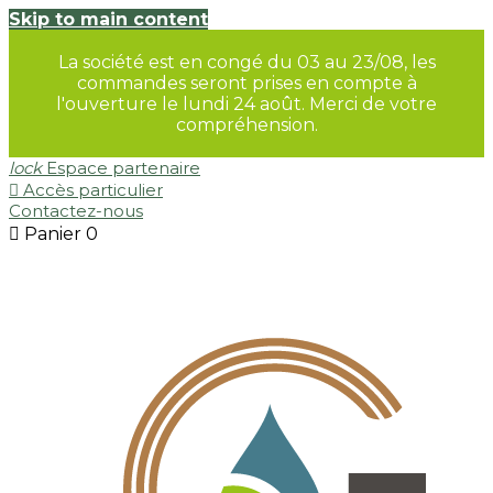
Skip to main content
La société est en congé du 03 au 23/08, les
commandes seront prises en compte à
l'ouverture le lundi 24 août. Merci de votre
compréhension.
lock
Espace partenaire

Accès particulier
Contactez-nous

Panier
0