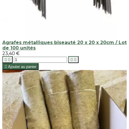
Agrafes métalliques biseauté 20 x 20 x 20cm / Lot
de 100 unités
23,40 €





Ajouter au panier