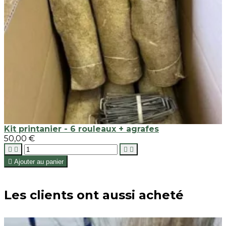
Kit printanier - 6 rouleaux + agrafes
50,00 €





Ajouter au panier
Les clients ont aussi acheté