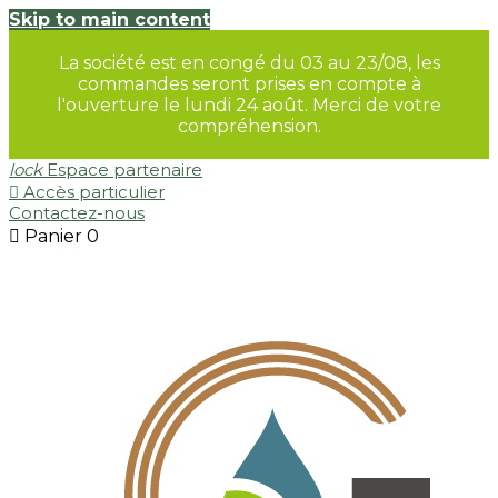
Skip to main content
La société est en congé du 03 au 23/08, les
commandes seront prises en compte à
l'ouverture le lundi 24 août. Merci de votre
compréhension.
lock
Espace partenaire

Accès particulier
Contactez-nous

Panier
0