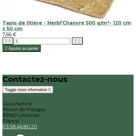
Tapis de litière - Herbi'Chanvre 500 g/m²- 120 cm
x 50 cm
7,66 €





Ajouter au panier
Contactez-nous
Toggle store information

Geochanvre
Route de Frangey
89160 Lézinnes
France
03.58.46.80.20