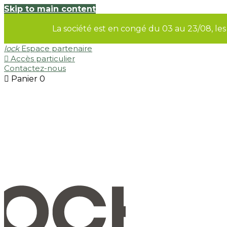
Skip to main content
La société est en congé du 03 au 23/08, le
lock
Espace partenaire

Accès particulier
Contactez-nous

Panier
0