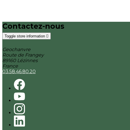
Contactez-nous
Toggle store information

Geochanvre
Route de Frangey
89160 Lézinnes
France
03.58.46.80.20